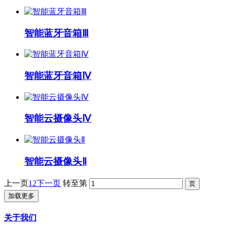
智能蓝牙音箱Ⅲ
智能蓝牙音箱Ⅳ
智能云摄像头Ⅳ
智能云摄像头Ⅱ
上一页
1
2
下一页
转至第
加载更多
关于我们