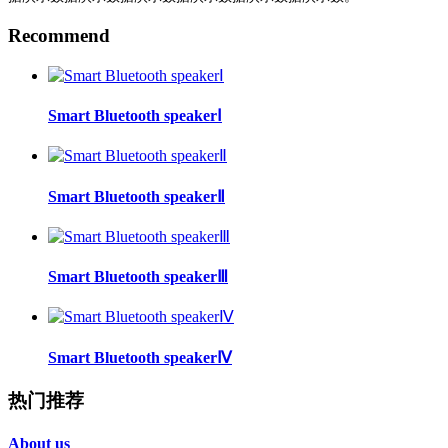
Recommend
Smart Bluetooth speakerⅠ
Smart Bluetooth speakerⅡ
Smart Bluetooth speakerⅢ
Smart Bluetooth speakerⅣ
热门推荐
About us