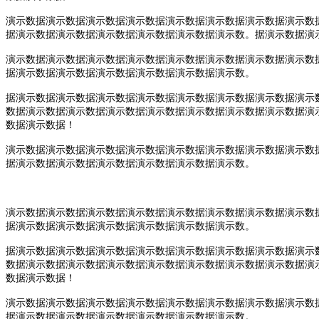
演示数据演示数据演示数据演示数据演示数据演示数据演示数据演示数
据演示数据演示数据演示数据演示数据演示数据演示数。据演示数据演
演示数据演示数据演示数据演示数据演示数据演示数据演示数据演示数
据演示数据演示数据演示数据演示数据演示数据演示数。
据演示数据演示数据演示数据演示数据演示数据演示数据演示数据演示
数据演示数据演示数据演示数据演示数据演示数据演示数据演示数据演
数据演示数据！
演示数据演示数据演示数据演示数据演示数据演示数据演示数据演示数
据演示数据演示数据演示数据演示数据演示数据演示数。
演示数据演示数据演示数据演示数据演示数据演示数据演示数据演示数
据演示数据演示数据演示数据演示数据演示数据演示数。
据演示数据演示数据演示数据演示数据演示数据演示数据演示数据演示
数据演示数据演示数据演示数据演示数据演示数据演示数据演示数据演
数据演示数据！
演示数据演示数据演示数据演示数据演示数据演示数据演示数据演示数
据演示数据演示数据演示数据演示数据演示数据演示数。