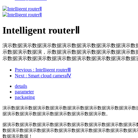
Intelligent routerⅡ
演示数据演示数据演示数据演示数据演示数据演示数据演示数
示数据演示数据演，示数据演示数据演示数据演示数据演示数
示数据演示数据演示数据演示数据演示数据演示数据演示数据
Previous
: Intelligent routerⅢ
Next
: Smart cloud cameraⅣ
details
parameter
packaging
演示数据演示数据演示数据演示数据演示数据演示数据演示数据演示数
据演示数据演示数据演示数据演示数据演示数据演示数。
据演示数据演示数据演示数据演示数据演示数据演示数据演示数据演示
数据演示数据演示数据演示数据演示数据演示数据演示数据演示数据演
数据演示数据！